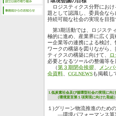
環境会議の目標
ロジスティクス分野におけ
題として認識し、委員会なら
持続可能な社会の実現を目指
第3期活動では、ロジスティ
極的に進め、産業界に広く貢
ー企業等の連携による検討、
ワークの構築を図りながら、
ティクスの構築に向けて、
ロ
必要となるツールの整備等を
（
第３期閉会挨拶
、
メンバ
会資料
、
CGLNEWS
も掲載し
1.
低炭素社会及び循環型社会の実現に向
（環境宣言第１項実現に向けた取組
１)グリーン物流推進のため
―環境パフォーマンス算