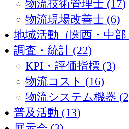
物流技術管理士 (17)
物流現場改善士 (6)
地域活動（関西・中部・九
調査・統計 (22)
KPI・評価指標 (3)
物流コスト (16)
物流システム機器 (2
普及活動 (13)
展示会 (3)