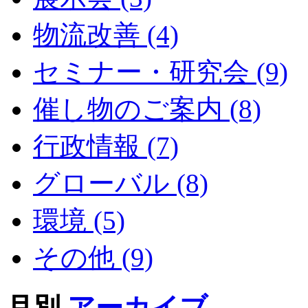
物流改善 (4)
セミナー・研究会 (9)
催し物のご案内 (8)
行政情報 (7)
グローバル (8)
環境 (5)
その他 (9)
月別
アーカイブ