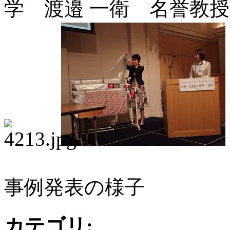
学 渡邉 一衛 名誉教授
事例発表の様子
カテゴリ
: